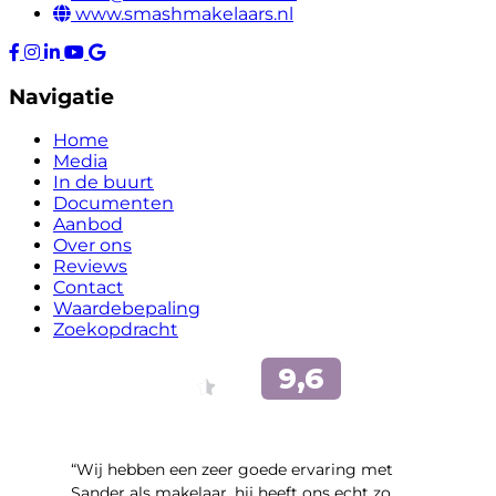
www.smashmakelaars.nl
Navigatie
Home
Media
In de buurt
Documenten
Aanbod
Over ons
Reviews
Contact
Waardebepaling
Zoekopdracht
“Wij hebben een zeer goede ervaring met
Sander als makelaar, hij heeft ons echt zo