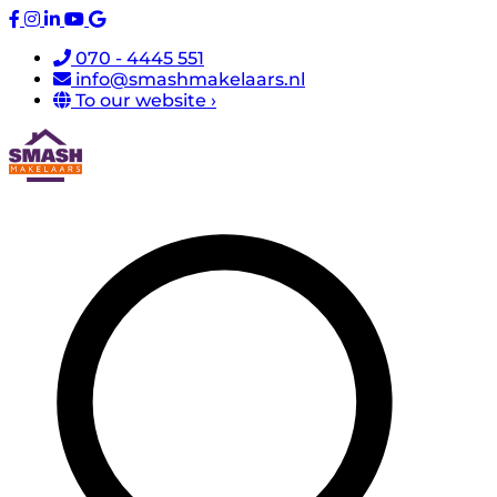
070 - 4445 551
info@smashmakelaars.nl
To our website ›