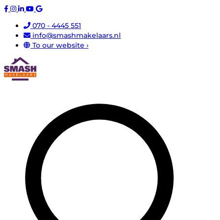
070 - 4445 551
info@smashmakelaars.nl
To our website ›