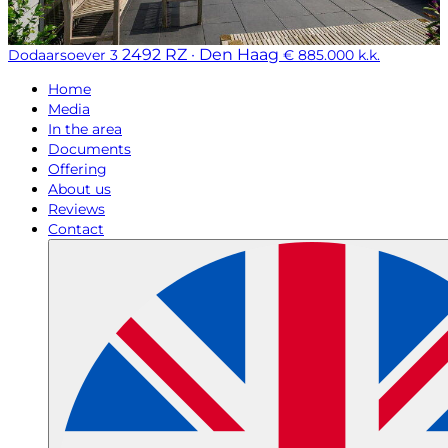
2492 RZ · Den Haag
Dodaarsoever 3
€ 885.000 k.k.
Home
Media
In the area
Documents
Offering
About us
Reviews
Contact