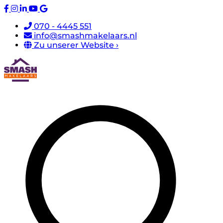
070 - 4445 551
info@smashmakelaars.nl
Zu unserer Website ›