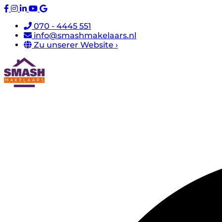
070 - 4445 551
info@smashmakelaars.nl
Zu unserer Website ›